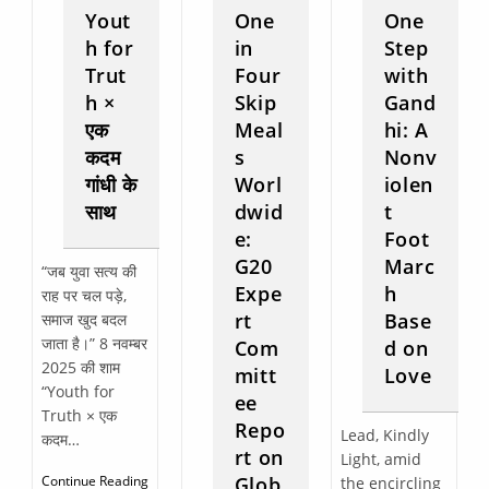
Yout
One
One
h for
in
Step
Trut
Four
with
h ×
Skip
Gand
एक
Meal
hi: A
कदम
s
Nonv
गांधी के
Worl
iolen
साथ
dwid
t
e:
Foot
G20
Marc
“जब युवा सत्य की
Expe
h
राह पर चल पड़े,
rt
Base
समाज खुद बदल
जाता है।” 8 नवम्बर
Com
d on
2025 की शाम
mitt
Love
“Youth for
ee
Truth × एक
Repo
Lead, Kindly
कदम…
rt on
Light, amid
Continue Reading
Glob
the encircling