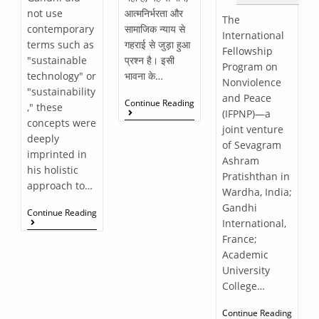
not use
आत्मनिर्भरता और
The
contemporary
सामाजिक न्याय से
International
terms such as
गहराई से जुड़ा हुआ
Fellowship
"sustainable
प्रश्न है। इसी
Program on
technology" or
भावना के…
Nonviolence
"sustainability
and Peace
Continue Reading
," these
(IFPNP)—a
concepts were
joint venture
deeply
of Sevagram
imprinted in
Ashram
his holistic
Pratishthan in
approach to…
Wardha, India;
Gandhi
Continue Reading
International,
France;
Academic
University
College…
Continue Reading