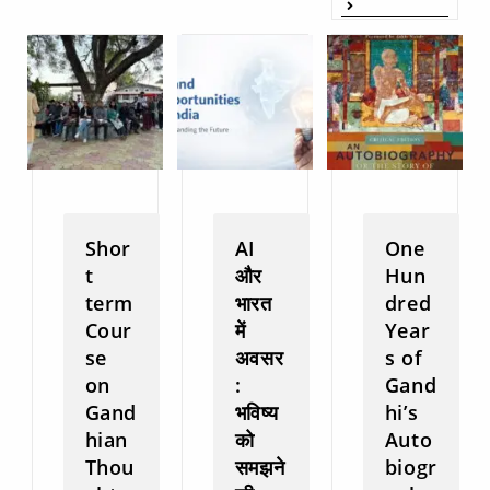
Shor
AI
One
t
और
Hun
term
भारत
dred
Cour
में
Year
se
अवसर
s of
on
:
Gand
Gand
भविष्य
hi’s
hian
को
Auto
Thou
समझने
biogr