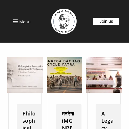
Join us
Menu
Philo
मनरेगा
A
soph
(MG
Lega
ical
NRE
cy