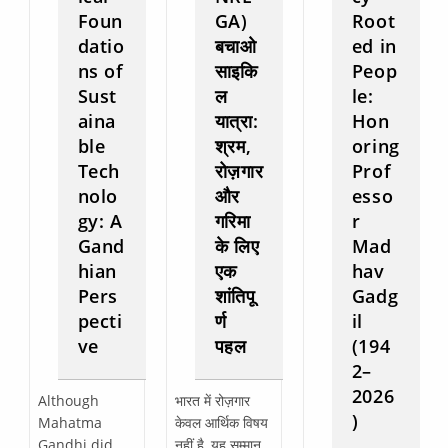
Foun
GA)
Root
datio
बचाओ
ed in
ns of
साइकि
Peop
Sust
ल
le:
aina
यात्रा:
Hon
ble
श्रम,
oring
Tech
रोज़गार
Prof
nolo
और
esso
gy: A
गरिमा
r
Gand
के लिए
Mad
hian
एक
hav
Pers
शांतिपू
Gadg
pecti
र्ण
il
ve
पहल
(194
2–
2026
Although
भारत में रोज़गार
)
Mahatma
केवल आर्थिक विषय
Gandhi did
नहीं है, यह सम्मान,