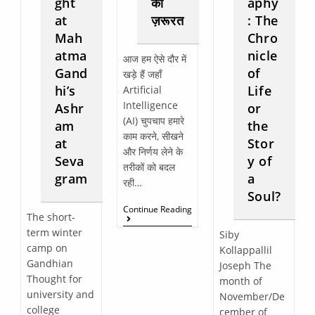
ght
की
aphy
at
ज़रूरत
: The
Mah
Chro
atma
nicle
आज हम ऐसे दौर में
Gand
of
खड़े हैं जहाँ
hi’s
Life
Artificial
Intelligence
Ashr
or
(AI) चुपचाप हमारे
am
the
काम करने, सीखने
at
Stor
और निर्णय लेने के
Seva
y of
तरीकों को बदल
gram
a
रही…
Soul?
Continue Reading
The short-
term winter
Siby
camp on
Kollappallil
Gandhian
Joseph The
Thought for
month of
university and
November/De
college
cember of