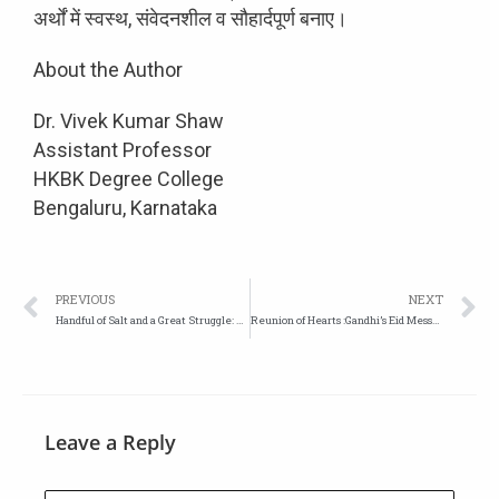
अर्थों में स्वस्थ, संवेदनशील व सौहार्दपूर्ण बनाए।
About the Author
Dr. Vivek Kumar Shaw
Assistant Professor
HKBK Degree College
Bengaluru, Karnataka
PREVIOUS
NEXT
Handful of Salt and a Great Struggle: Commemorating the 96th Anniversary of the Dandi March
Reunion of Hearts :Gandhi’s Eid Message
Leave a Reply