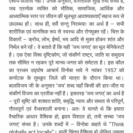
ऐश्वर्य-विलास नहीं। उनके अनुसार, वास्तविक सुख तभी संभव है,
जब प्रत्येक व्यक्ति को भौतिक, सामाजिक, आर्थिक और
आध्यात्मिक स्तर पर जीवन की मूलभूत आवश्यकताएँ सहज रूप से
उपलब्ध हों। साथ ही, सर्वे सन्तु निरामयाः का अर्थ है – सभी
शारीरिक एवं मानसिक रूप से स्वस्थ और रोगमुक्त रहें। चित्त के
विकारों – क्रोध, लोभ, ईर्ष्या, भय आदि से मुक्त होकर शांत और
निर्मल बने रहें। वे बताते हैं कि यही ‘जय जगत्’ का मूल मेनिफेस्टो
है। एक ऐसा विश्व दृष्टिकोण, जो संकीर्ण राष्ट्र, जाति या समुदाय
तक सीमित न रहकर पूरे मानव-जगत को समेटता है। इस कौल
का प्रथम उद्घोष आचार्य विनोबा भावे ने नवंबर 1957 को
कर्नाटक के तुमकूर जिले की यात्रा के दौरान किया था।
बालविजय जी के अनुसार ‘जय’ शब्द यहाँ किसी की हार-जीत या
संकीर्ण विजय का प्रतीक नहीं है। इसतरह ‘जय जगत्’ का अर्थ है
– पूरी सृष्टि को शाश्वत शांति, समृद्धि, न्याय और समता से परिपूर्ण,
गौरवपूर्ण एवं वैभवशाली बनाना। अतः वे मानते थे कि हमारा
वैचारिक आधार वैश्विक हो, हृदय विशाल हो, तभी सच्चा ‘जय
जगत्’ संभव है। उनके शब्दों में – विनोबा कहते थे “Think
globally act locally”। यानी चिंतन वैश्विक हो लेकिन उसका