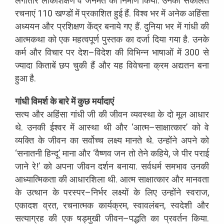
लगातार
लोकशिक्षण
व
जनमत
का
निर्माण
किया
.
उनकी
संकलित
रचनाएं
110
खण्डों
में
प्रकाशित
हुई
हैं
.
विश्व
भर
में
अनेक
अहिंसा
अध्ययन
और
प्रशिक्षण
केंद्र
बनाये
गए
हैं
.
दुनिया
भर
में
गांधी
की
आत्मकथा
को
एक
महत्वपूर्ण
पुस्तक
का
दर्जा
दिया
गया
है
.
उनके
कर्म
और
विचार
पर
देश
–
विदेश
की
विभिन्न
भाषाओं
में
300
से
ज्यादा
किताबें
छप
चुकी
हैं
और
यह
विवेचना
क्रम
अद्यतन
बना
हुआ
है
.
गांधी
विमर्श
के
बारे
में
कुछ
मर्यादाएं
सत्य
और
अहिंसा
गांधी
जी
की
जीवन
व्यवस्था
के
दो
मूल
आधार
थे
.
उनकी
ईश्वर
में
आस्था
थी
और
‘
आत्म
–
साक्षात्कार
’
को
वे
व्यक्ति
के
जीवन
का
सर्वोच्च
लक्ष्य
मानते
थे
.
उन्होंने
अपने
को
‘
सनातनी
हिन्दू
’
माना
और
‘
वैष्णव
जन
तो
तेने
कहिये
,
जे
पीर
पराई
जाने
रे
!
’
को
अपना
जीवन
दर्शन
बनाया
.
सर्वधर्म
समभाव
उनकी
आध्यात्मिकता
की
आधारशिला
थी
.
आत्म
साक्षात्कार
और
मानवता
के
उत्थान
के
परस्पर
–
निर्भर
लक्ष्यों
के
लिए
उन्होंने
स्वराज
,
एकादश
व्रत
,
रचनात्मक
कार्यक्रम
,
स्वावलंबन
,
स्वदेशी
और
सत्याग्रह
की
एक
षड्मुखी
जीवन
–
पद्धति
का
प्रवर्तन
किया
.