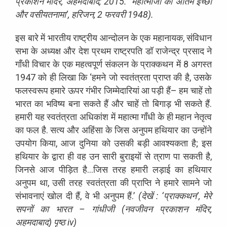
प्रकाशन
मंदिर
,
अहमदाबाद
; 2015. ‘
महात्माजी
की
अंतिम
इच्छा
और
वसीयतनामा
’
,
हरिजन
, 2
फरवरी
1948).
इस
बारे
में
भारतीय
राष्ट्रीय
आन्दोलन
के
एक
महानायक
,
संविधान
सभा
के
अध्यक्ष
और
देश
प्रथम
राष्ट्रपति
डॉ
राजेन्द्र
प्रसाद
ने
गाँधी
विचार
के
एक
महत्वपूर्ण
संकलन
के
प्राक्कथन
में
8
अगस्त
1947
को
ही
लिखा
कि
‘
हमने
जो
स्वतंत्रता
प्राप्त
की
है
,
उसके
फलस्वरूप
हमारे
ऊपर
गंभीर
जिम्मेदारियां
आ
पड़ी
हैं
–
हम
चाहें
तो
भारत
का
भविष्य
बना
सकते
हैं
और
चाहें
तो
बिगाड़
भी
सकते
हैं
.
हमारी
यह
स्वतंत्रता
अधिकांश
में
महात्मा
गाँधी
के
ही
महान
नेतृत्व
का
फल
है
.
सत्य
और
अहिंसा
के
जिस
अनुपम
हथियार
का
उन्होंने
उपयोग
किया
,
आज
दुनिया
को
उसकी
बड़ी
आवश्यकता
है
;
इस
हथियार
के
द्वारा
ही
वह
उन
सारी
बुराइयों
से
त्राण
पा
सकती
है
,
जिनसे
आज
पीड़ित
है
…
जिस
तरह
हमारी
लड़ाई
का
हथियार
अनुपम
था
,
उसी
तरह
स्वतंत्रता
की
प्राप्ति
ने
हमारे
सामने
जो
संभावनाएं
खोल
दी
हैं
,
वे
भी
अनुपम
हैं
.
’
(
देखें
:
‘
प्राक्कथन
’
,
मेरे
सपनों
का
भारत
–
गांधीजी
(
नवजीवन
प्रकाशन
मंदिर
,
अहमदाबाद
)
पृष्ठ
iv)