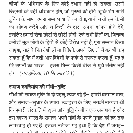
चीजों
के
अभिशाप
के
लिए
कोई
स्थान
नहीं
हो
सकता
.
उसमें
स्त्रियों
को
वही
अधिकार
होंगे
,
जो
पुरुषों
को
होंगे
.
चूंकि
शेष
सारी
दुनिया
के
साथ
हमारा
सम्बन्ध
शांति
का
होगा
,
यानी
न
तो
हम
किसी
का
शोषण
करेंगे
और
न
किसी
के
द्वारा
अपना
शोषण
होने
देंगे
,
इसलिए
हमारी
सेना
छोटी
से
छोटी
होगी
.
ऐसे
सभी
हितों
का
,
जिनका
करोड़ों
मूक
लोगों
के
हितों
से
कोई
विरोध
नहीं
है
,
पूरा
सम्मान
किया
जाएगा
,
चाहे
वे
हित
देशी
हों
या
विदेशी
.
अपने
लिए
तो
मैं
यह
भी
कह
सकता
हूँ
कि
मैं
देशी
और
विदेशी
के
फर्क
से
नफरत
करता
हूँ
.
यह
है
मेरे
सपनों
का
भारत
…
.
इससे
भिन्न
किसी
चीज
से
मुझे
संतोष
नहीं
होगा
.
’
(
यंग
इण्डिया
, 10
सितम्बर
’
31)
समाज
नवनिर्माण
की
गांधी
–
दृष्टि
गाँधी
की
समाज
दृष्टि
के
दो
पहलू
स्पष्ट
रहे
हैं
–
हमारी
वर्तमान
दशा
,
और
समाज
–
सुधार
के
उपाय
.
उदाहरण
के
लिए
,
उनकी
मान्यता
थी
कि
हमारी
संस्कृति
में
श्रम
और
बुद्धि
के
बीच
एक
अलगाव
है
और
इस
कारण
भारत
के
समाज
अपने
गाँवों
के
प्रति
गुनाह
की
हद
तक
लापरवाह
हो
गए
हैं
.
इसका
नतीजा
यह
हुआ
है
कि
देश
में
जगह
–