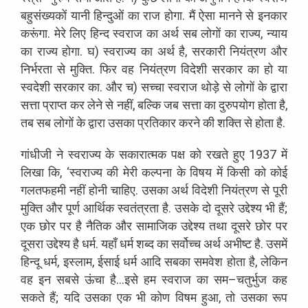
बहुसंख्यकों
यानी
हिन्दुओं
का
राज
होगा
.
मैं
ऐसा
मानने
से
इनकार
करूंगा
.
मेरे
लिए
हिन्द
स्वराज
का
अर्थ
सब
लोगों
का
राज्य
,
न्याय
का
राज्य
होगा
.
घ
)
स्वराज्य
का
अर्थ
है
,
सरकारी
नियंत्रण
और
निर्भरता
से
मुक्ति
.
फिर
वह
नियंत्रण
विदेशी
सरकार
का
हो
या
स्वदेशी
सरकार
का
.
और
च
)
सच्चा
स्वराज
थोड़े
से
लोगों
के
द्वारा
सत्ता
प्राप्त
कर
लेने
से
नहीं
,
बल्कि
जब
सत्ता
का
दुरुपयोग
होता
है
,
तब
सब
लोगों
के
द्वारा
उसका
प्रतिकार
करने
की
शक्ति
से
होता
है
.
गांधीजी
ने
स्वराज्य
के
सकारात्मक
पक्ष
को
रखते
हुए
1937
में
लिखा
कि
, ‘
स्वराज्य
की
मेरी
कल्पना
के
विषय
में
किसी
को
कोई
गलतफहमी
नहीं
होनी
चाहिए
.
उसका
अर्थ
विदेशी
नियंत्रण
से
पूरी
मुक्ति
और
पूर्ण
आर्थिक
स्वतंत्रता
है
.
उसके
दो
दूसरे
उद्देश्य
भी
हैं
;
एक
छोर
पर
है
नैतिक
और
सामाजिक
उद्देश्य
तथा
दूसरे
छोर
पर
दूसरा
उद्देश्य
है
धर्म
.
यहाँ
धर्म
शब्द
का
सर्वोच्च
अर्थ
अभीष्ट
है
.
उसमें
हिन्दू
धर्म
,
इस्लाम
,
ईसाई
धर्म
आदि
सबका
समवेश
होता
है
,
लेकिन
वह
इन
सबसे
ऊंचा
है
…
इसे
हम
स्वराज
का
सम
–
चतुर्भुज
कह
सकते
हैं
;
यदि
उसका
एक
भी
कोण
विषम
हुआ
,
तो
उसका
रूप