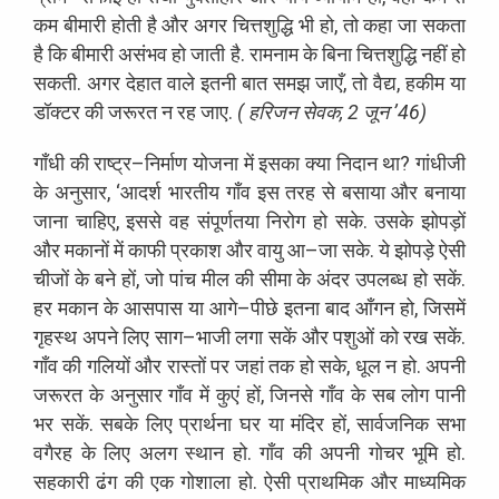
कम
बीमारी
होती
है
और
अगर
चित्तशुद्धि
भी
हो
,
तो
कहा
जा
सकता
है
कि
बीमारी
असंभव
हो
जाती
है
.
रामनाम
के
बिना
चित्तशुद्धि
नहीं
हो
सकती
.
अगर
देहात
वाले
इतनी
बात
समझ
जाएँ
,
तो
वैद्य
,
हकीम
या
डॉक्टर
की
जरूरत
न
रह
जाए
.
(
हरिजन
सेवक
, 2
जून
’
46)
गाँधी
की
राष्ट्र
–
निर्माण
योजना
में
इसका
क्या
निदान
था
?
गांधीजी
के
अनुसार
, ‘
आदर्श
भारतीय
गाँव
इस
तरह
से
बसाया
और
बनाया
जाना
चाहिए
,
इससे
वह
संपूर्णतया
निरोग
हो
सके
.
उसके
झोपड़ों
और
मकानों
में
काफी
प्रकाश
और
वायु
आ
–
जा
सके
.
ये
झोपड़े
ऐसी
चीजों
के
बने
हों
,
जो
पांच
मील
की
सीमा
के
अंदर
उपलब्ध
हो
सकें
.
हर
मकान
के
आसपास
या
आगे
–
पीछे
इतना
बाद
आँगन
हो
,
जिसमें
गृहस्थ
अपने
लिए
साग
–
भाजी
लगा
सकें
और
पशुओं
को
रख
सकें
.
गाँव
की
गलियों
और
रास्तों
पर
जहां
तक
हो
सके
,
धूल
न
हो
.
अपनी
जरूरत
के
अनुसार
गाँव
में
कुएं
हों
,
जिनसे
गाँव
के
सब
लोग
पानी
भर
सकें
.
सबके
लिए
प्रार्थना
घर
या
मंदिर
हों
,
सार्वजनिक
सभा
वगैरह
के
लिए
अलग
स्थान
हो
.
गाँव
की
अपनी
गोचर
भूमि
हो
.
सहकारी
ढंग
की
एक
गोशाला
हो
.
ऐसी
प्राथमिक
और
माध्यमिक