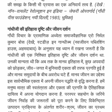
की
समझ
के
किसी
भी
प्रयास
का
एक
अनिवार्य
तत्व
है
.
(
देखें
:
नॉन
–
वायलेंट
रेवोल्यूशन
इन
इंडिया
–
जेफरी
ओस्तर्गार्द
(
गाँधी
पीस
फाउंडेशन
,
नयी
दिल्ली
, 1985;
भूमिका
)
गांधीजी
की
इतिहास
दृष्टि
और
जीवन
दर्शन
गाँधी
विचार
के
प्रामाणिक
अध्येता
समाजवैज्ञानिक
प्रो
निर्मल
कुमार
बोस
(
देखें
;
स्टडीज़
इन
गान्धीज्म
(
नवजीवन
पब्लिशिंग
हाउस
,
अहमदाबाद
)
के
अनुसार
यह
ध्यान
में
रखना
जरूरी
है
कि
गांधीजी
की
एक
निश्चित
इतिहास
दृष्टि
और
जीवन
दर्शन
था
.
उनकी
मान्यता
थी
कि
अब
तक
के
मानव
इतिहास
में
,
कुछ
अपवादों
को
छोड़कर
,
जीव
–
जगत
में
बुनियादी
एकता
की
तरफ
प्रगति
हुई
है
और
मानव
समुदायों
के
बीच
अवरोध
घटे
हैं
.
मानव
जीवन
का
उद्देश्य
इस
सार्वभौमिक
एकता
में
अपनी
जीवन
पद्धति
से
वृद्धि
करना
है
.
हमें
मनुष्य
मात्र
की
स्वतंत्रता
और
एकता
की
प्रगति
के
ऐतिहासिक
दायित्व
में
अपना
योगदान
करना
है
.
परस्पर
सहयोग
के
जरिये
जीवन
निर्वाह
की
जरूरतों
को
पूरा
करने
के
लिए
विकेन्द्रित
उत्पादन
प्रक्रिया
के
अंतर्गत
शरीर
–
श्रम
,
जीवन
का
प्रथम