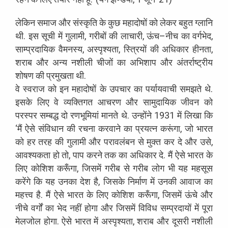
लेकिन
समाज
और
संस्कृति
के
कुछ
महादोषों
को
लेकर
बहुत
ग्लानि
थी
.
इस
सूची
में
गुलामी
,
गरीबों
की
लाचारी
,
ऊंच
–
नीच
का
वर्गभेद
,
साम्प्रदायिक
वैमनस्य
,
अस्पृश्यता
,
स्त्रियों
की
अधिकार
हीनता
,
शराब
और
अन्य
नशीली
चीजों
का
अभिशाप
और
अंतर्राष्ट्रीय
शोषण
की
प्रमुखता
थी
.
वे
स्वराज
को
इन
महादोषों
के
उपचार
का
पर्यायवाची
समझते
थे
.
इसके
लिए
वे
व्यक्तिगत
आचरण
और
सामुदायिक
जीवन
को
परस्पर
सम्बद्ध
दो
रणभूमियां
मानते
थे
.
उन्होंने
1931
में
लिखा
कि
‘
मैं
ऐसे
संविधान
की
रचना
करवाने
का
प्रयत्न
करूंगा
,
जो
भारत
को
हर
तरह
की
गुलामी
और
परावलंबन
से
मुक्त
कर
दे
और
उसे
,
आवश्यकता
हो
तो
,
पाप
करने
तक
का
अधिकार
दे
.
मैं
ऐसे
भारत
के
लिए
कोशिश
करूँगा
,
जिसमें
गरीब
से
गरीब
लोग
भी
यह
महसूस
करेंगे
कि
यह
उनका
देश
है
,
जिसके
निर्माण
में
उनकी
आवाज
का
महत्त्व
है
.
मैं
ऐसे
भारत
के
लिए
कोशिश
करूँगा
,
जिसमें
ऊंचे
और
नीचे
वर्गों
का
भेद
नहीं
होगा
और
जिसमें
विविध
सम्प्रदायों
में
पूरा
मेलजोल
होगा
.
ऐसे
भारत
में
अस्पृश्यता
,
शराब
और
दूसरी
नशीली