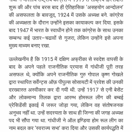
शुरू
की
और
पांच
बरस
बाद
ही
ऐतिहासिक
‘
असहयोग
आन्दोलन
’
की
असफलता
के
बावजूद
, 1924
में
उसके
अध्यक्ष
बने
.
कांग्रेस
की
अध्यक्षता
के
दौरान
उन्होंने
इसका
कायाकल्प
कर
दिया
.
इसके
बाद
1947
में
भारत
के
स्वाधीन
होने
तक
कांग्रेस
के
साथ
उनका
सम्बन्ध
कई
उतार
–
चढावों
से
गुजरा
,
लेकिन
उन्होंने
इसे
अपना
मुख्य
माध्यम
बनाए
रखा
.
उल्लेखनीय
है
कि
1915
में
दक्षिण
अफ्रीका
से
स्वदेश
वापसी
के
बाद
के
अपने
पहले
राजनीतिक
प्रयास
में
गांधीजी
पूरी
तरह
असफल
थे
,
क्योंकि
अपने
राजनीतिक
गुरु
गोपाल
कृष्ण
गोखले
द्वारा
स्थापित
सर्वेन्ट्स
ऑफ़
पीपुल्स
सोसायटी
में
प्रवेश
की
उनकी
दरख्वास्त
अस्वीकार
कर
दी
गयी
थी
.
उन्हें
1917
से
एनी
बेसेंट
और
लोकमान्य
तिलक
द्वारा
आरम्भ
होमरूल
लीग
की
बम्बई
प्रेसिडेंसी
इकाई
में
जरूर
जोड़ा
गया
,
लेकिन
वह
संतोषजनक
अनुभव
नहीं
था
.
उन्हें
सदस्यता
के
साथ
ही
जिन्ना
की
जगह
अध्यक्ष
पद
भी
सौंपा
गया
था
.
गांधीजी
ने
ऑल
इण्डिया
होम
रूल
लीग
का
नाम
बदल
कर
‘
स्वराज्य
सभा
’
करा
दिया
और
उसकी
कार्यपद्धति
में