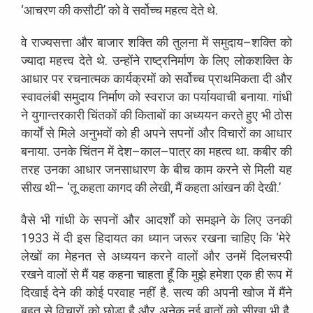
‘
आचरण
की
कसौटी
’
को
वे
सर्वोच्च
महत्व
देते
थे
.
वे
राज्यसत्ता
और
बाजार
शक्ति
की
तुलना
में
समुदाय
–
शक्ति
को
ज्यादा
महत्त्व
देते
थे
.
उन्होंने
राष्ट्रनिर्माण
के
लिए
लोकशक्ति
के
आधार
पर
रचनात्मक
कार्यक्रमों
को
सर्वोच्च
प्राथमिकता
दी
और
स्वावलंबी
समुदाय
निर्माण
को
स्वराज
का
पर्यायवाची
बनाया
.
गांधी
ने
युगान्तरकारी
चिंतकों
की
किताबों
का
अध्ययन
करते
हुए
भी
ठोस
कार्यों
से
मिले
अनुभवों
को
ही
अपने
सपनों
और
विचारों
का
आधार
बनाया
.
उनके
चिंतन
में
देश
–
काल
–
पात्र
का
महत्व
था
.
कबीर
की
तरह
उनका
आधार
जनसाधारण
के
बीच
काम
करने
से
मिली
यह
सीख
थी
–
‘
तू
कहता
कागद
की
लेखी
,
मैं
कहता
आंखन
की
देखी
.
’
वैसे
भी
गांधी
के
सपनों
और
आदर्शों
को
समझने
के
लिए
उनकी
1933
में
दी
इस
हिदायत
का
ध्यान
जरूर
रखना
चाहिए
कि
‘
मेरे
लेखों
का
मेहनत
से
अध्ययन
करने
वालों
और
उनमें
दिलचस्पी
रखने
वालों
से
मैं
यह
कहना
चाहता
हूँ
कि
मुझे
हमेशा
एक
ही
रूप
में
दिखाई
देने
की
कोई
परवाह
नहीं
है
.
सत्य
की
अपनी
खोज
में
मैंने
बहुत
से
विचारों
को
छोड़ा
है
और
अनेक
नई
बातों
को
सीखा
भी
है
.