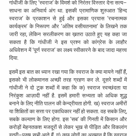
गांधीजी
के
लिए
‘
स्वराज
’
के
विमर्श
को
निरंतर
विस्तार
देना
सत्य
–
साधना
का
अनिवार्य
अंग
था
.
इसकी
प्रामाणिक
शुरुआत
‘
हिन्द
स्वराज
’
के
प्रकाशन
से
हुई
और
इसका
प्रयास
‘
रचनात्मक
कार्यक्रम
’
के
निरूपण
और
‘
अंतिम
वसीयतनामा
’
के
लिखने
तक
जारी
रहा
,
लेकिन
सरलीकरण
का
ख़तरा
उठाते
हुए
यह
कहा
जा
सकता
है
कि
गांधीजी
ने
इस
प्रश्न
को
कांग्रेस
के
लाहौर
अधिवेशन
में
‘
पूर्ण
स्वराज
’
का
लक्ष्य
स्वीकारने
के
बाद
जादा
महत्त्व
दिया
.
इसमें
इस
बात
का
ध्यान
रखा
गया
कि
स्वराज
के
क्या
मायने
नहीं
हैं
,
इसको
भी
लोकमानस
अच्छी
तरह
ग्रहण
कर
ले
.
दूसरे
शब्दों
में
गांधीजी
ने
दो
टूक
शब्दों
में
कहा
कि
क
)
स्वराज
स्वच्छंदता
या
निरंकुश
आज़ादी
नहीं
है
.
इसमें
हमारी
सभ्यता
को
अधिक
शुद्ध
बनाने
के
लिए
नीति
पालन
की
केन्द्रीयता
होगी
.
ख
)
स्वराज
अमीरों
या
शिक्षितों
का
सत्ता
पर
एकाधिकार
नहीं
हो
सकता
.
वह
सबके
लिए
,
सबके
कल्याण
के
लिए
होगा
.
इस
‘
सब
’
की
गिनती
में
किसान
और
करोड़ों
मेहनतकश
मजदूरों
से
लेकर
भूख
से
पीड़ित
और
विकलांग
स्त्री
–
पुरुष
सभी
आते
हैं
.
ग
)
कुछ
लोगों
का
अनुमान
है
कि
स्वराज