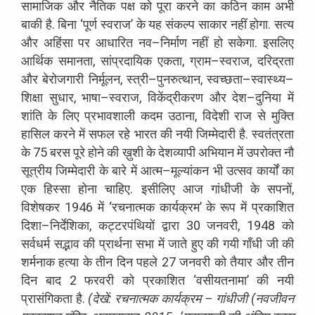
सामाजिक
और
नैतिक
पक्ष
को
पूरा
करने
का
कठिन
काम
अभी
बाकी
है
.
बिना
‘
पूर्ण
स्वराज
’
के
यह
संकल्प
साकार
नहीं
होगा
.
सत्य
और
अहिंसा
पर
आधारित
नव
–
निर्माण
नहीं
हो
सकेगा
.
इसलिए
आर्थिक
समानता
,
सांप्रदायिक
एकता
,
ग्राम
–
स्वराज
,
दरिद्रता
और
बेरोजगारी
निर्मूलन
,
स्त्री
–
पुनरुत्थान
,
स्वच्छता
–
स्वास्थ्य
–
शिक्षा
सुधार
,
भाषा
–
स्वराज
,
विकेंद्रीकरण
और
देश
–
दुनिया
में
शांति
के
लिए
प्रभावशाली
कदम
उठाना
,
विदेशी
राज
से
मुक्ति
हासिल
करने
में
सफल
रहे
भारत
की
नयी
जिम्मेदारी
है
.
स्वतंत्रता
के
75
बरस
पूरे
होने
की
ख़ुशी
के
देशव्यापी
अभियान
में
उपरोक्त
नौ
सूत्रीय
जिम्मेदारी
के
बारे
में
आत्म
–
मूल्यांकन
भी
उत्सव
कार्यों
का
एक
हिस्सा
होना
चाहिए
.
इसीलिए
आज
गांधीजी
के
सपनों
,
विशेषकर
1946
में
‘
रचनात्मक
कार्यक्रम
’
के
रूप
में
प्रकाशित
दिशा
–
निर्देशिका
,
कट्टरपंथियों
द्वारा
30
जनवरी
, 1948
को
सर्वधर्म
सद्भाव
की
प्रार्थना
सभा
में
जाते
हुए
की
गयी
गाँधी
जी
की
शर्मनाक
हत्या
के
तीन
दिन
पहले
27
जनवरी
को
तैयार
और
तीन
दिन
बाद
2
फरवरी
को
प्रकाशित
‘
वसीयतनामा
’
की
नयी
प्रासंगिकता
है
.
(
देखें
:
रचनात्मक
कार्यक्रम
–
गांधीजी
(
नवजीवन