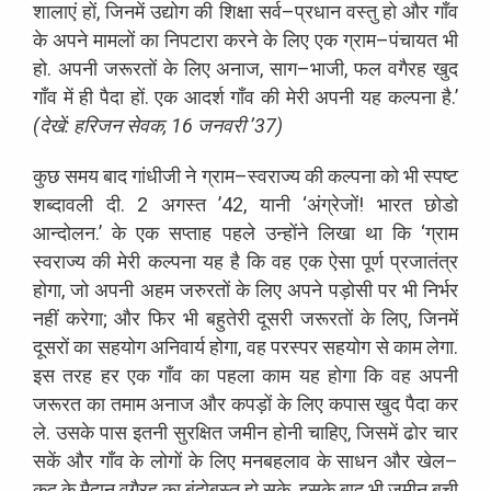
शालाएं
हों
,
जिनमें
उद्योग
की
शिक्षा
सर्व
–
प्रधान
वस्तु
हो
और
गाँव
के
अपने
मामलों
का
निपटारा
करने
के
लिए
एक
ग्राम
–
पंचायत
भी
हो
.
अपनी
जरूरतों
के
लिए
अनाज
,
साग
–
भाजी
,
फल
वगैरह
खुद
गाँव
में
ही
पैदा
हों
.
एक
आदर्श
गाँव
की
मेरी
अपनी
यह
कल्पना
है
.
’
(
देखें
:
हरिजन
सेवक
, 16
जनवरी
’
37)
कुछ
समय
बाद
गांधीजी
ने
ग्राम
–
स्वराज्य
की
कल्पना
को
भी
स्पष्ट
शब्दावली
दी
. 2
अगस्त
’
42,
यानी
‘
अंग्रेजों
!
भारत
छोडो
आन्दोलन
.
’
के
एक
सप्ताह
पहले
उन्होंने
लिखा
था
कि
‘
ग्राम
स्वराज्य
की
मेरी
कल्पना
यह
है
कि
वह
एक
ऐसा
पूर्ण
प्रजातंत्र
होगा
,
जो
अपनी
अहम
जरुरतों
के
लिए
अपने
पड़ोसी
पर
भी
निर्भर
नहीं
करेगा
;
और
फिर
भी
बहुतेरी
दूसरी
जरूरतों
के
लिए
,
जिनमें
दूसरों
का
सहयोग
अनिवार्य
होगा
,
वह
परस्पर
सहयोग
से
काम
लेगा
.
इस
तरह
हर
एक
गाँव
का
पहला
काम
यह
होगा
कि
वह
अपनी
जरूरत
का
तमाम
अनाज
और
कपड़ों
के
लिए
कपास
खुद
पैदा
कर
ले
.
उसके
पास
इतनी
सुरक्षित
जमीन
होनी
चाहिए
,
जिसमें
ढोर
चार
सकें
और
गाँव
के
लोगों
के
लिए
मनबहलाव
के
साधन
और
खेल
–
कूद
के
मैदान
वगैरह
का
बंदोबस्त
हो
सके
.
इसके
बाद
भी
ज़मीन
बची