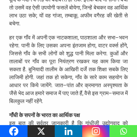
तो
उसमें
वह
ऐसी
उपयोगी
फसलें
बोयेगा
,
जिन्हें
बेचकर
वह
आर्थिक
लाभ
उठा
सके
;
यों
वह
गांजा
,
तम्बाकू
,
अफीम
वगैरह
की
खेती
से
बचेगा
.
हर
एक
गाँव
में
अपनी
एक
नाटकशाला
,
पाठशाला
और
सभा
–
भवन
रहेगा
.
पानी
के
लिए
उसका
अपना
इंतजाम
होगा
,
वाटर
वर्क्स
होंगे
,
जिससे
गाँव
के
सभी
लोगों
को
शुद्ध
पानी
मिला
करेगा
.
कुओं
और
तालाबों
पर
गाँव
का
पूरा
नियंत्रण
रखकर
यह
काम
किया
जा
सकता
है
.
बुनियादी
तालीम
के
आखिरी
दर्जे
तक
शिक्षा
सबके
लिए
लाजिमी
होगी
.
जहां
तक
हो
सकेगा
,
गाँव
के
सारे
काम
सहयोग
के
आधार
पर
किये
जायेंगे
.
जात
–
पांत
और
क्रमागत
अस्पृश्यता
के
जैसे
भेद
आज
हमारे
समाज
में
पाए
जाते
हैं
,
वैसे
इस
ग्राम
–
समाज
में
बिलकुल
नहीं
रहेंगे
.
गाँधी
के
सपनों
के
भारत
का
आर्थिक
पक्ष
इस
बात
की
सर्वत्र
जानकारी
है
कि
गांधीजी
उद्योगवाद
को
अभिशाप
मानते
थे
तथा
‘
वर्ग
–
युद्ध
’
के
विरुद्ध
थे
.
उन्होंने
सम्पत्तिवान