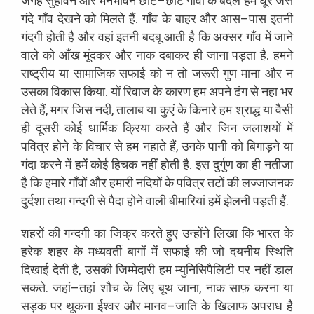
जगह
सुहावने
और
मनभावने
छोटे
–
छोटे
गाँवों
के
बदले
हमें
घूरे
जैसे
गंदे
गाँव
देखने
को
मिलते
हैं
.
गाँव
के
बाहर
और
आस
–
पास
इतनी
गंदगी
होती
है
और
वहां
इतनी
बदबू
आती
है
कि
अक्सर
गाँव
में
जाने
वाले
को
आँख
मूंदकर
और
नाक
दबाकर
ही
जाना
पड़ता
है
.
हमने
राष्ट्रीय
या
सामाजिक
सफाई
को
न
तो
जरूरी
गुण
माना
और
न
उसका
विकास
किया
.
यों
रिवाज
के
कारण
हम
अपने
ढंग
से
नहा
भर
लेते
हैं
,
मगर
जिस
नदी
,
तालाब
या
कुएं
के
किनारे
हम
श्राद्ध
या
वैसी
ही
दूसरी
कोई
धार्मिक
क्रिया
करते
हैं
और
जिन
जलाशयों
में
पवित्र
होने
के
विचार
से
हम
नहाते
हैं
,
उनके
पानी
को
बिगाड़ने
या
गंदा
करने
में
हमें
कोई
हिचक
नहीं
होती
है
.
इस
दुर्गुण
का
ही
नतीजा
है
कि
हमारे
गाँवों
और
हमारी
नदियों
के
पवित्र
तटों
की
लज्जाजनक
दुर्दशा
तथा
गन्दगी
से
पैदा
होने
वाली
बीमारियां
हमें
झेलनी
पड़ती
हैं
.
शहरों
की
गन्दगी
का
जिक्र
करते
हुए
उन्होंने
लिखा
कि
भारत
के
हरेक
शहर
के
मध्यवर्ती
बागों
में
सफाई
की
जो
दयनीय
स्थिति
दिखाई
देती
है
,
उसकी
जिम्मेदारी
हम
म्युनिसिपैलिटी
पर
नहीं
डाल
सकते
.
जहां
–
तहां
शौच
के
लिए
बूथ
जाना
,
नाक
साफ़
करना
या
सड़क
पर
थूकना
ईश्वर
और
मानव
–
जाति
के
खिलाफ
अपराध
है