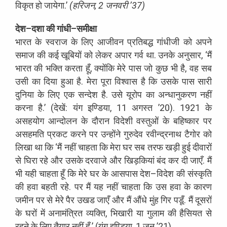
विकृत
हो
जायेगा
.
’
(
हरिजन
, 2
जनवरी
’
37)
देश
–
दशा
की
गांधी
–
समीक्षा
भारत
के
स्वराज
के
लिए
आजीवन
प्रतिबद्ध
गांधीजी
को
अपने
समाज
की
कई
खूबियों
को
लेकर
अपार
गर्व
था
.
उनके
अनुसार
, ‘
मैं
भारत
की
भक्ति
करता
हूँ
,
क्योंकि
मेरे
पास
जो
कुछ
भी
है
,
वह
सब
उसी
का
दिया
हुआ
है
.
मेरा
पूरा
विश्वास
है
कि
उसके
पास
सारी
दुनिया
के
लिए
एक
सन्देश
है
.
उसे
यूरोप
का
अन्धानुकरण
नहीं
करना
है
.’ (
देखें
:
यंग
इण्डिया
, 11
अगस्त
’
20). 1921
के
असहयोग
आन्दोलन
के
दौरान
विदेशी
वस्तुओं
के
बहिष्कार
पर
असहमति
प्रकट
करने
पर
उन्होंने
गुरुदेव
रवीन्द्रनाथ
टैगोर
को
लिखा
था
कि
‘
मैं
नहीं
चाहता
कि
मेरा
घर
सब
तरफ
खड़ी
हुई
दीवारों
से
घिरा
रहे
और
उसके
दरवाजे
और
खिड़कियां
बंद
कर
दी
जाएँ
.
मैं
भी
यही
चाहता
हूँ
कि
मेरे
घर
के
आसपास
देश
–
विदेश
की
संस्कृति
की
हवा
बहती
रहे
.
पर
मैं
यह
नहीं
चाहता
कि
उस
हवा
के
कारण
जमीन
पर
से
मेरे
पैर
उखड
जाएँ
और
मैं
औंधे
मुंह
गिर
पडूँ
.
मैं
दूसरों
के
घरों
में
अनामंत्रित
व्यक्ति
,
भिखारी
या
गुलाम
की
हैसियत
से
रहने
के
लिए
तैयार
नहीं
हूँ
.
’
(
यंग
इण्डिया
, 1
जून
’
21)