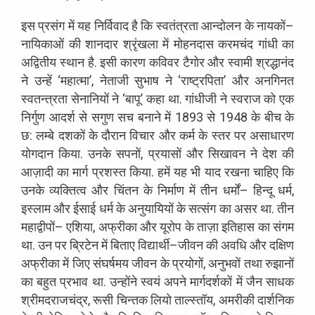
इस
प्रसंग
में
यह
निर्विवाद
है
कि
स्वतंत्रता
आन्दोलन
के
नायकों
–
नायिकाओं
की
शानदार
श्रृंखला
में
मोहनदास
करमचंद
गांधी
का
अद्वितीय
स्थान
है
.
इसी
कारण
कविवर
टैगोर
और
स्वामी
श्रद्धानंद
ने
उन्हें
‘
महात्मा
’
,
नेताजी
सुभाष
ने
‘
राष्ट्रपिता
’
और
अनगिनत
स्वतन्त्रता
सेनानियों
ने
‘
बापू
’
कहा
था
.
गांधीजी
ने
स्वराज
को
एक
निर्गुण
आदर्श
से
सगुण
सच
बनाने
में
1893
से
1948
के
बीच
के
छ
:
लम्बे
दशकों
के
दौरान
विचार
और
कर्म
के
स्तर
पर
असाधारण
योगदान
किया
.
उनके
सपनों
,
प्रयासों
और
सिखावन
ने
देश
की
आज़ादी
का
मार्ग
प्रशस्त
किया
.
हमें
यह
भी
याद
रखना
चाहिए
कि
उनके
व्यक्तित्व
और
चिंतन
के
निर्माण
में
तीन
धर्मों
–
हिन्दू
धर्म
,
इस्लाम
और
ईसाई
धर्म
के
अनुयायियों
के
सत्संग
का
असर
था
.
तीन
महाद्वीपों
–
एशिया
,
अफ्रीका
और
यूरोप
के
ताज़ा
इतिहास
का
संगम
था
.
उन
पर
ब्रिटेन
में
बिताए
विद्यार्थी
–
जीवन
की
अवधि
और
दक्षिण
अफ्रीका
में
जिए
संघर्षमय
जीवन
के
प्रयोगों
,
अनुभवों
तथा
रुझानों
का
बहुत
प्रभाव
था
.
उन्होंने
स्वयं
अपने
मार्गदर्शकों
में
जैन
साधक
श्रीमदराजचंद्र
,
रूसी
चिन्तक
लियो
ताल्स्तॉय
,
अमरीकी
दार्शनिक