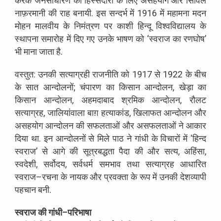
करके
जनसाधारण
की
हिस्सेदारी
के
लिए
असहयोग
और
सिविल
नाफ़रमानी
की
राह
बनायी
.
इस
सन्दर्भ
में
1916
में
महामना
मदन
मोहन
मालवीय
के
निमंत्रण
पर
काशी
हिन्दू
विश्वविद्यालय
के
स्थापना
समारोह
में
दिए
गए
उनके
भाषण
को
‘
स्वराज
का
रणघोष
’
भी
माना
जाता
है
.
वस्तुत
:
उनकी
सत्याग्रही
राजनीति
को
1917
से
1922
के
बीच
के
सात
आन्दोलनों
;
चंपारण
का
किसान
आन्दोलन
,
खेड़ा
का
किसान
आन्दोलन
,
अहमदाबाद
श्रमिक
आन्दोलन
,
रौलट
सत्याग्रह
,
जालियांवाला
बाग़
हत्याकांड
,
खिलाफत
आन्दोलन
और
असहयोग
आन्दोलन
की
सफलताओं
और
असफलताओं
ने
आकार
दिया
था
.
इन
आन्दोलनों
से
मिले
पाठ
ने
गांधी
के
विचारों
में
‘
हिन्द
स्वराज
’
से
आगे
की
सूत्रबद्धता
पैदा
की
और
सत्य
,
अहिंसा
,
स्वदेशी
,
सर्वोदय
,
सर्वधर्म
समभाव
तथा
सत्याग्रह
आधारित
स्वराज
–
रचना
के
नायक
और
प्रवक्ता
के
रूप
में
उनकी
देशव्यापी
पहचान
बनी
.
स्वराज
की
गांधी
–
परिभाषा