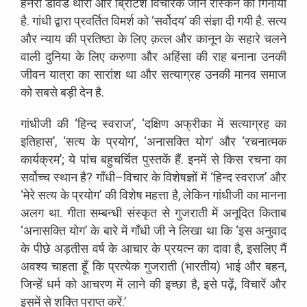
हेनरी
डेविड
थोरो
और
ब्रिटिश
विचारक
जॉन
रस्किन
को
गिनाया
है
.
गांधी
द्वारा
प्रवर्तित
विमर्श
को
‘
सर्वोदय
’
की
संज्ञा
दी
गयी
है
.
सत्य
और
न्याय
की
प्रतिष्ठा
के
लिए
क़त्ल
और
कानून
के
सहारे
चलने
वाली
दुनिया
के
लिए
करुणा
और
अहिंसा
की
राह
बनाना
उनकी
जीवन
यात्रा
का
सारांश
था
और
सत्याग्रह
उनकी
मानव
समाज
को
सबसे
बड़ी
देन
है
.
गांधीजी
की
‘
हिन्द
स्वराज
’
, ‘
दक्षिण
अफ्रीका
में
सत्याग्रह
का
इतिहास
’
, ‘
सत्य
के
प्रयोग
’
, ‘
अनासक्ति
योग
’
और
‘
रचनात्मक
कार्यक्रम
’
;
ये
पांच
बहुचर्चित
पुस्तकें
हैं
.
इनमें
से
किस
रचना
का
सर्वोच्च
स्थान
है
?
गाँधी
–
विचार
के
विशेषज्ञों
में
‘
हिन्द
स्वराज
’
और
‘
मेरे
सत्य
के
प्रयोग
’
की
विशेष
महत्ता
है
,
लेकिन
गांधीजी
का
मानना
अलग
था
.
गीता
सम्बन्धी
संस्कृत
से
गुजराती
में
अनूदित
किताब
‘
अनासक्ति
योग
’
के
बारे
में
गाँधी
जी
ने
लिखा
था
कि
‘
इस
अनुवाद
के
पीछे
अड़तीस
वर्ष
के
आचार
के
प्रयत्न
का
दावा
है
,
इसलिए
मैं
अवश्य
चाहता
हूँ
कि
प्रत्येक
गुजराती
(
भारतीय
)
भाई
और
बहन
,
जिन्हें
धर्म
को
आचरण
में
लाने
की
इच्छा
है
,
इसे
पढ़ें
,
विचारें
और
इसमें
से
शक्ति
प्राप्त
करें
.
’