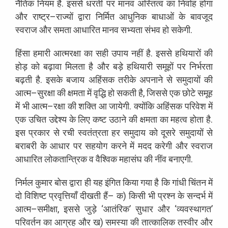
नैतिक
नियम
है
.
इससे
धरती
पर
मानव
अस्तित्व
का
निर्वाह
होगा
और
राष्ट्र
–
राज्यों
द्वारा
निर्मित
आधुनिक
बाधाओं
के
बावजूद
स्वराज
और
समता
आधारित
मानव
सभ्यता
संभव
हो
सकेगी
.
हिंसा
हमारी
आत्मरक्षा
का
सही
उपाय
नहीं
है
.
इससे
हथियारों
की
होड़
को
बढ़ावा
मिलता
है
और
बड़े
हथियारी
समूहों
पर
निर्भरता
बढ़ती
है
.
इसके
बजाय
अहिंसक
तरीके
अपनाने
से
समुदायों
की
आत्म
–
सुरक्षा
की
क्षमता
में
वृद्धि
हो
सकती
है
,
जिससे
एक
छोटे
समूह
में
भी
आत्म
–
रक्षा
की
शक्ति
आ
जायेगी
.
क्योंकि
अहिंसक
परिवेश
में
एक
उचित
उद्देश्य
के
लिए
कष्ट
उठाने
की
क्षमता
का
महत्व
होता
है
.
इस
प्रकार
से
रची
स्वतंत्रता
हर
समुदाय
को
दूसरे
समुदायों
से
बराबरी
के
आधार
पर
सहयोग
करने
में
मदद
करेगी
और
स्वराज
आधारित
लोकतान्त्रिक
व
वैश्विक
महासंघ
की
नींव
बनाएगी
.
निर्मल
कुमार
बोस
द्वारा
ही
यह
इंगित
किया
गया
है
कि
गांधी
चिंतन
में
दो
विशिष्ट
प्रवृत्तियाँ
दीखती
हैं
–
क
)
किसी
भी
प्रश्न
के
सन्दर्भ
में
आत्म
–
समीक्षा
,
इससे
जुड़े
‘
आतंरिक
’
सुधार
और
‘
व्यवस्थागत
’
परिवर्तन
का
आग्रह
और
ख
)
समस्या
की
तात्कालिक
तस्वीर
और