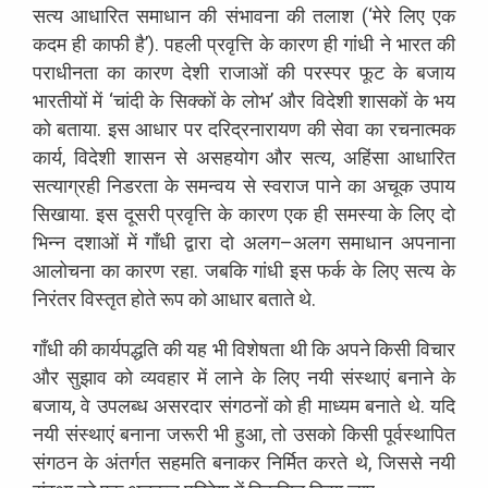
सत्य
आधारित
समाधान
की
संभावना
की
तलाश
(
‘
मेरे
लिए
एक
कदम
ही
काफी
है
’
).
पहली
प्रवृत्ति
के
कारण
ही
गांधी
ने
भारत
की
पराधीनता
का
कारण
देशी
राजाओं
की
परस्पर
फूट
के
बजाय
भारतीयों
में
‘
चांदी
के
सिक्कों
के
लोभ
’
और
विदेशी
शासकों
के
भय
को
बताया
.
इस
आधार
पर
दरिद्रनारायण
की
सेवा
का
रचनात्मक
कार्य
,
विदेशी
शासन
से
असहयोग
और
सत्य
,
अहिंसा
आधारित
सत्याग्रही
निडरता
के
समन्वय
से
स्वराज
पाने
का
अचूक
उपाय
सिखाया
.
इस
दूसरी
प्रवृत्ति
के
कारण
एक
ही
समस्या
के
लिए
दो
भिन्न
दशाओं
में
गाँधी
द्वारा
दो
अलग
–
अलग
समाधान
अपनाना
आलोचना
का
कारण
रहा
.
जबकि
गांधी
इस
फर्क
के
लिए
सत्य
के
निरंतर
विस्तृत
होते
रूप
को
आधार
बताते
थे
.
गाँधी
की
कार्यपद्धति
की
यह
भी
विशेषता
थी
कि
अपने
किसी
विचार
और
सुझाव
को
व्यवहार
में
लाने
के
लिए
नयी
संस्थाएं
बनाने
के
बजाय
,
वे
उपलब्ध
असरदार
संगठनों
को
ही
माध्यम
बनाते
थे
.
यदि
नयी
संस्थाएं
बनाना
जरूरी
भी
हुआ
,
तो
उसको
किसी
पूर्वस्थापित
संगठन
के
अंतर्गत
सहमति
बनाकर
निर्मित
करते
थे
,
जिससे
नयी