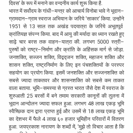
दिवस
’
के
रूप
में
मनाने
का
वन्दनीय
कार्य
शुरू
किया
है
.
भारत
में
सर्वोदय
के
गांधी
–
मन्त्र
को
आचार्य
विनोबा
भावे
ने
भूदान
–
ग्रामदान
–
ग्राम
स्वराज
अभियान
के
जरिये
‘
साकार
’
किया
.
उन्होंने
1951
से
13
साल
तक
अखंड
पदयात्रा
के
जरिये
अभूतपूर्व
क्रांतियज्ञ
संपन्न
किया
.
बाद
में
आयु
की
मर्यादा
का
ध्यान
रखते
हुए
साढ़े
चार
बरस
तक
वाहन
–
यात्रा
की
.
लगभग
5000
स्त्री
–
पुरुषों
को
राष्ट्र
–
निर्माण
और
क्रांति
के
अहिंसक
मार्ग
से
जोड़ा
.
जनशक्ति
,
सज्जन
शक्ति
,
विद्वद्जन
शक्ति
,
महाजन
शक्ति
और
शासन
शक्ति
,
राष्ट्रनिर्माण
के
लिए
इन
पंचशक्तियों
के
परस्पर
सहयोग
का
प्रयोग
किया
.
इसमें
जनशक्ति
और
सज्जनशक्ति
को
सबसे
ज्यादा
ताकतवर
और
शासनशक्ति
को
सबसे
कम
ताकत
वाला
बताया
.
भूमि
–
समस्या
से
ग्रस्त
भारत
जैसे
देश
में
स्वराज
के
शुरुआती
25
बरसों
में
बने
तमाम
सरकारी
कानूनों
की
तुलना
में
भूदान
आन्दोलन
ज्यादा
सफल
हुआ
.
लगभग
48
लाख
एकड़
भूमि
स्वैच्छिक
दान
द्वारा
प्राप्त
हुई
और
उसमें
से
18
लाख
एकड़
भूमि
का
देशभर
में
फैले
4
लाख
६०
हजार
भूमिहीन
परिवारों
में
वितरण
हुआ
.
जयप्रकाश
नारायण
के
शब्दों
में
, ‘
मुझे
तो
विचार
आता
है
कि