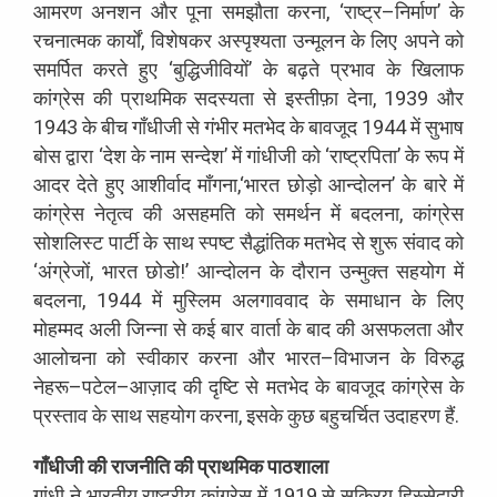
आमरण
अनशन
और
पूना
समझौता
करना
, ‘
राष्ट्र
–
निर्माण
’
के
रचनात्मक
कार्यों
,
विशेषकर
अस्पृश्यता
उन्मूलन
के
लिए
अपने
को
समर्पित
करते
हुए
‘
बुद्धिजीवियों
’
के
बढ़ते
प्रभाव
के
खिलाफ
कांग्रेस
की
प्राथमिक
सदस्यता
से
इस्तीफ़ा
देना
, 1939
और
1943
के
बीच
गाँधीजी
से
गंभीर
मतभेद
के
बावजूद
1944
में
सुभाष
बोस
द्वारा
‘
देश
के
नाम
सन्देश
’
में
गांधीजी
को
‘
राष्ट्रपिता
’
के
रूप
में
आदर
देते
हुए
आशीर्वाद
माँगना
,‘
भारत
छोड़ो
आन्दोलन
’
के
बारे
में
कांग्रेस
नेतृत्व
की
असहमति
को
समर्थन
में
बदलना
,
कांग्रेस
सोशलिस्ट
पार्टी
के
साथ
स्पष्ट
सैद्धांतिक
मतभेद
से
शुरू
संवाद
को
‘
अंग्रेजों
,
भारत
छोडो
!
’
आन्दोलन
के
दौरान
उन्मुक्त
सहयोग
में
बदलना
, 1944
में
मुस्लिम
अलगाववाद
के
समाधान
के
लिए
मोहम्मद
अली
जिन्ना
से
कई
बार
वार्ता
के
बाद
की
असफलता
और
आलोचना
को
स्वीकार
करना
और
भारत
–
विभाजन
के
विरुद्ध
नेहरू
–
पटेल
–
आज़ाद
की
दृष्टि
से
मतभेद
के
बावजूद
कांग्रेस
के
प्रस्ताव
के
साथ
सहयोग
करना
,
इसके
कुछ
बहुचर्चित
उदाहरण
हैं
.
गाँधीजी
की
राजनीति
की
प्राथमिक
पाठशाला
गांधी
ने
भारतीय
राष्ट्रीय
कांग्रेस
में
1919
से
सक्रिय
हिस्सेदारी