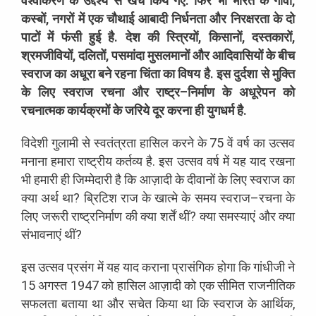
वैश्वीकरण
के
उद्देश्य
से
खर्च
किये
गए
.
फिर
भी
भारत
के
गाँवों
,
कस्बों
,
नगरों
में
एक
चौथाई
आबादी
निर्धनता
और
निरक्षरता
के
दो
पाटों
में
फंसी
हुई
है
.
देश
की
स्त्रियों
,
किसानों
,
दस्तकारों
,
श्रमजीवियों
,
दलितों
,
पसमांदा
मुसलमानों
और
आदिवासियों
के
बीच
स्वराज
का
अधूरा
बने
रहना
चिंता
का
विषय
है
.
इस
दुर्दशा
से
मुक्ति
के
लिए
स्वराज
रचना
और
राष्ट्र
–
निर्माण
के
अधूरेपन
को
रचनात्मक
कार्यक्रमों
के
जरिये
दूर
करना
ही
युगधर्म
है
.
विदेशी
गुलामी
से
स्वतंत्रता
हासिल
करने
के
75
वें
वर्ष
का
उत्सव
मनाना
हमारा
राष्ट्रीय
कर्तव्य
है
.
इस
उत्सव
वर्ष
में
यह
याद
रखना
भी
हमारी
ही
जिम्मेदारी
है
कि
आज़ादी
के
दीवानों
के
लिए
स्वराज
का
क्या
अर्थ
था
?
ब्रिटिश
राज
के
खात्मे
के
समय
स्वराज
–
रचना
के
लिए
जरूरी
राष्ट्रनिर्माण
की
क्या
शर्तें
थीं
?
क्या
समस्याएं
और
क्या
संभावनाएं
थीं
?
इस
उत्सव
प्रसंग
में
यह
याद
कराना
प्रासंगिक
होगा
कि
गांधीजी
ने
15
अगस्त
1947
को
हासिल
आज़ादी
को
एक
सीमित
राजनीतिक
सफलता
बताया
था
और
सचेत
किया
था
कि
स्वराज
के
आर्थिक
,