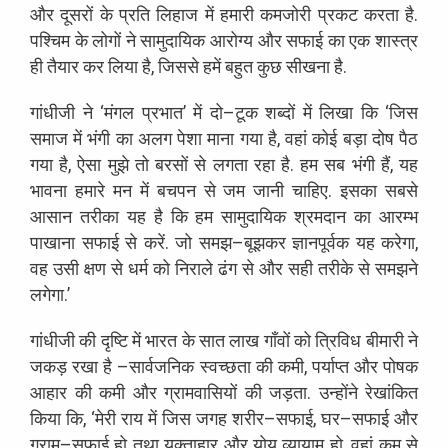
और
दूसरों
के
प्रति
लिहाज
में
हमारी
कमजोरी
प्रकट
करता
है
.
पश्चिम
के
लोगों
ने
सामुदायिक
आरोग्य
और
सफाई
का
एक
शास्त्र
ही
तैयार
कर
लिया
है
,
जिससे
हमें
बहुत
कुछ
सीखना
है
.
गांधीजी
ने
‘
मंगल
प्रभात
’
में
दो
–
टूक
शब्दों
में
लिखा
कि
‘
जिस
समाज
में
भंगी
का
अलग
पेशा
माना
गया
है
,
वहां
कोई
बड़ा
दोष
पैठ
गया
है
,
ऐसा
मुझे
तो
बरसों
से
लगता
रहा
है
.
हम
सब
भंगी
हैं
,
यह
भावना
हमारे
मन
में
बचपन
से
जम
जानी
चाहिए
.
इसका
सबसे
आसान
तरीका
यह
है
कि
हम
सामुदायिक
श्रमदान
का
आरम्भ
पाखाना
सफाई
से
करें
.
जो
समझ
–
बूझकर
ज्ञानपूर्वक
यह
करेगा
,
वह
उसी
क्षण
से
धर्म
को
निराले
ढंग
से
और
सही
तरीके
से
समझने
लगेगा
.
’
गांधीजी
की
दृष्टि
में
भारत
के
सात
लाख
गाँवों
को
त्रिविध
बीमारी
ने
जकड़
रखा
है
–
सार्वजनिक
स्वच्छता
की
कमी
,
पर्याप्त
और
पोषक
आहार
की
कमी
और
ग्रामवासियों
की
जड़ता
.
उन्होंने
रेखांकित
किया
कि
, ‘
मेरी
राय
में
जिस
जगह
शरीर
–
सफाई
,
घर
–
सफाई
और
ग्राम
–
सफाई
हो
तथा
युक्ताहार
और
योय
व्यायाम
हो
,
वहां
कम
से