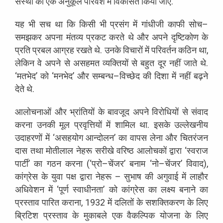
संस्था
को
एक
अनुकूल
परिवेश
में
विकसित
किया
जाए
.
यह
भी
सच
था
कि
किसी
भी
प्रसंग
में
गांधीजी
काफी
सोच
–
समझकर
अपना
मंतव्य
प्रकट
करते
थे
और
अपने
दृष्टिकोण
के
प्रति
प्रबल
आग्रह
रखते
थे
.
उनके
विचारों
में
परिवर्तन
कठिन
था
,
लेकिन
वे
अपने
से
असहमत
व्यक्तियों
से
बहुत
दूर
नहीं
जाते
थे
.
‘
मतभेद
’
को
‘
मनभेद
’
और
सम्बन्ध
–
विच्छेद
की
दिशा
में
नहीं
बढ़ने
देते
थे
.
आलोचनाओं
और
भ्रांतियों
के
बावजूद
अपने
विरोधियों
से
संवाद
करना
उनकी
मूल
प्रवृत्तियों
में
शामिल
था
.
इसके
उल्लेखनीय
उदाहरणों
में
‘
असहयोग
आन्दोलन
’
का
वापस
लेना
और
चितरंजन
दास
तथा
मोतीलाल
नेहरू
सरीखे
वरिष्ठ
आलोचकों
द्वारा
‘
स्वराज
पार्टी
’
का
गठन
करना
(
‘
प्रो
–
चेंजर
’
बनाम
‘
नो
–
चेंजर
’
विवाद
),
कांग्रेस
के
युवा
पक्ष
द्वारा
नेहरू
–
सुभाष
की
अगुवाई
में
लाहौर
अधिवेशन
में
‘
पूर्ण
स्वाधीनता
’
को
कांग्रेस
का
लक्ष्य
बनाने
का
प्रस्ताव
पारित
कराना
, 1932
में
दलितों
के
सशक्तिकरण
के
लिए
ब्रिटिश
प्रस्ताव
के
मुकाबले
एक
वैकल्पिक
योजना
के
लिए