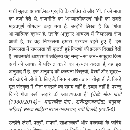
गांधी
मूलत
:
आध्यात्मिक
प्रवृत्ति
के
व्यक्ति
थे
और
‘
गीता
’
को
माता
का
दर्जा
देते
थे
.
राजनीति
का
‘
आध्यात्मीकरण
’
गांधी
का
सबसे
महत्वपूर्ण
योगदान
कहा
गया
है
.
उन्होंने
लिखा
है
कि
‘
गीता
आध्यात्मिक
ग्रन्थ
है
.
उसके
अनुसार
आचरण
में
निष्फलता
रोज
आती
है
,
पर
वह
निष्फलता
हमारा
प्रयत्न
रहते
हुए
है
.
इस
निष्फलता
में
सफलता
की
फूटती
हुई
किरणों
की
झलक
दिखाई
देती
है
.
साबरमती
आश्रम
में
सक्रिय
यह
नन्हा
–
सा
जन
–
समुदाय
जिस
अर्थ
को
आचार
में
परिणत
करने
का
प्रयत्न
करता
है
,
वह
इस
अनुवाद
में
है
.
इस
अनुवाद
की
कल्पना
स्त्रियों
,
वैश्यों
और
शूद्र
–
सरीखे
ऐसे
लोगों
के
लिए
है
,
जिनका
अक्षर
ज्ञान
थोड़ा
ही
है
,
जिन्हें
मूल
संस्कृत
में
गीता
समझने
का
समय
नहीं
है
,
इच्छा
नहीं
है
,
परन्तु
जिन्हें
गीता
रूपी
सहारे
की
आवश्यकता
है
.
’
(
देखें
:
मोक
गांधी
(1930/2014)–
अनासक्ति
योग
:
श्रीमद्भगवदगीता
,
अनुवाद
सहित
(
सस्ता
साहित्य
मंडल
प्रकाशन
,
नयी
दिल्ली
;
पृष्ठ
5-6)
उन्होंने
लेखों
,
पत्रों
,
भाषणों
,
साक्षात्कारों
और
वक्तव्यों
के
जरिये