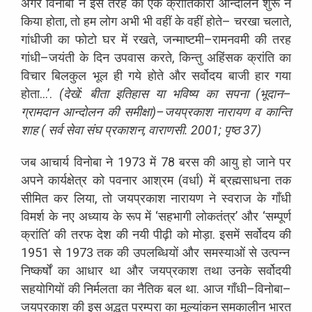
अगर
विनोबा
ने
इस
तरह
का
एक
क्रांतिकारी
आन्दोलन
शुरू
न
किया
होता
,
तो
हम
लोग
अभी
भी
वहीं
के
वहीं
होते
–
चरखा
चलाते
,
गांधीजी
का
फोटो
घर
में
रखते
,
जन्माष्टमी
–
रामनवमी
की
तरह
गांधी
–
जयंती
के
दिन
उपवास
करते
,
किन्तु
अहिंसक
क्रांति
का
विचार
बिलकुल
भूल
ही
गये
होते
और
सर्वोदय
बाजी
हार
गया
होता
…’
.
(
देखें
:
बीता
इतिहास
या
भविष्य
का
सपना
(
भूदान
–
ग्रामदान
आन्दोलन
की
समीक्षा
)
–
जयप्रकाश
नारायण
व
कान्ति
शाह
(
सर्व
सेवा
संघ
प्रकाशन
,
वाराणसी
. 2001;
पृष्ठ
37)
जब
आचार्य
विनोबा
ने
1973
में
78
बरस
की
आयु
हो
जाने
पर
अपने
कार्यक्षेत्र
को
पवनार
आश्रम
(
वर्धा
)
में
ब्रह्मसाधना
तक
सीमित
कर
लिया
,
तो
जयप्रकाश
नारायण
ने
स्वराज
के
गाँधी
विमर्श
के
नए
अध्याय
के
रूप
में
‘
सहभागी
लोकतंत्र
’
और
‘
सम्पूर्ण
क्रांति
’
की
तरफ
देश
की
नयी
पीढ़ी
को
मोड़ा
.
इसमें
सर्वोदय
की
1951
से
1973
तक
की
उपलब्धियों
और
समस्याओं
से
उत्पन्न
निष्कर्षों
का
आधार
था
और
जयप्रकाश
तथा
उनके
सर्वोदयी
सहयोगियों
की
निर्मलता
का
नैतिक
बल
था
.
आज
गाँधी
–
विनोबा
–
जयप्रकाश
की
इस
अद्भुत
परम्परा
का
मूल्यांकन
समकालीन
भारत