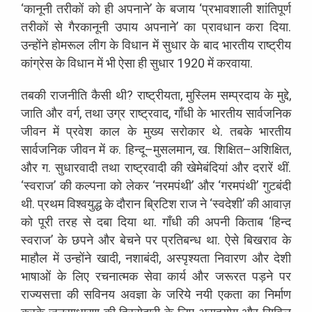
‘
कानूनी
तरीकों
को
ही
अपनाने
’
के
बजाय
‘
प्रभावशाली
शांतिपूर्ण
तरीकों
से
गैरकानूनी
उपाय
अपनाने
’
का
प्रावधान
करा
दिया
.
उन्होंने
होमरूल
लीग
के
विधान
में
सुधार
के
बाद
भारतीय
राष्ट्रीय
कांग्रेस
के
विधान
में
भी
ऐसा
ही
सुधार
1920
में
करवाया
.
तबकी
राजनीति
कैसी
थी
?
राष्ट्रीयता
,
मुस्लिम
सम्प्रदाय
के
मुद्दे
,
जाति
और
वर्ग
,
तथा
उग्र
राष्ट्रवाद
,
गाँधी
के
भारतीय
सार्वजनिक
जीवन
में
प्रवेश
काल
के
मुख्य
सरोकार
थे
.
तबके
भारतीय
सार्वजनिक
जीवन
में
क
.
हिन्दू
–
मुसलमान
,
ख
.
शिक्षित
–
अशिक्षित
,
और
ग
.
सुधारवादी
तथा
राष्ट्रवादी
की
खेमेबंदियां
और
दरारें
थीं
.
‘
स्वराज
’
की
कल्पना
को
लेकर
‘
नरमपंथी
’
और
‘
गरमपंथी
’
गुटबंदी
थी
.
प्रथम
विश्वयुद्ध
के
दौरान
ब्रिटिश
राज
ने
‘
स्वदेशी
’
की
आवाज़
को
पूरी
तरह
से
दबा
दिया
था
.
गाँधी
की
अपनी
किताब
‘
हिन्द
स्वराज
’
के
छपने
और
बेचने
पर
प्रतिबन्ध
था
.
ऐसे
बिखराव
के
माहौल
में
उन्होंने
खादी
,
नशाबंदी
,
अस्पृश्यता
निवारण
और
देशी
भाषाओं
के
लिए
रचनात्मक
सेवा
कार्य
और
जरूरत
पड़ने
पर
राज्यसत्ता
की
सविनय
अवज्ञा
के
जरिये
नयी
एकता
का
निर्माण