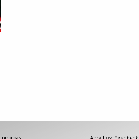
About us
Feedbac
, DC 20045